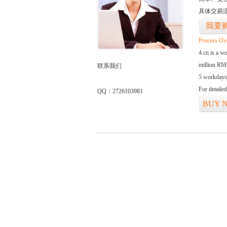
具体交易
我要
Process Ov
4.cn is a w
million RMB
联系我们
5 workdays
For detaile
QQ：2726103981
BUY 