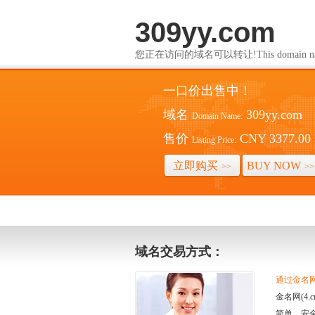
309yy.com
您正在访问的域名可以转让!This domain name i
一口价出售中！
域名
309yy.com
Domain Name:
售价
CNY 3377.00
Listing Price:
立即购买
BUY NOW
>>
>>
域名交易方式：
通过金名网(
金名网(4
简单、安