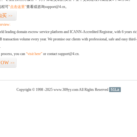
流程可
“点击这里”
查看或咨询support@4.cn。
购买
>>
erview:
orld leading domain escrow service platform and ICANN-Accredited Registrar, with 6 years ri
 transaction volume every year. We promise our clients with professional, safe and easy third-
.
d process, you can
“visit here”
or contact support@4.cn.
NOW
>>
Copyright © 1998 -2025 www.309yy.com All Rights Reserved
51La