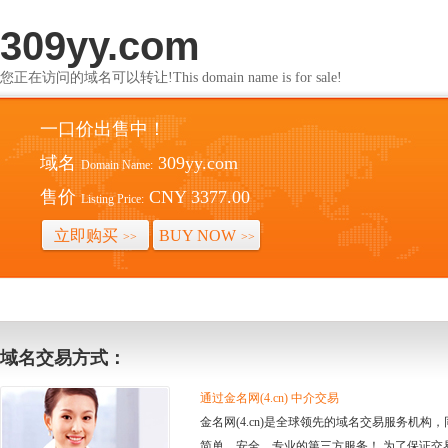
309yy.com
您正在访问的域名可以转让!This domain name is for sale!
一口价出售中！
域名
309yy.com
Domain Name:
售价
CNY 3377.00
Listing Price:
立即购买
BUY NOW
>>
>>
域名交易方式：
通过金名网(4.cn) 中介交易
金名网(4.cn)是全球领先的域名交易服务机
简单、安全、专业的第三方服务！ 为了保证交