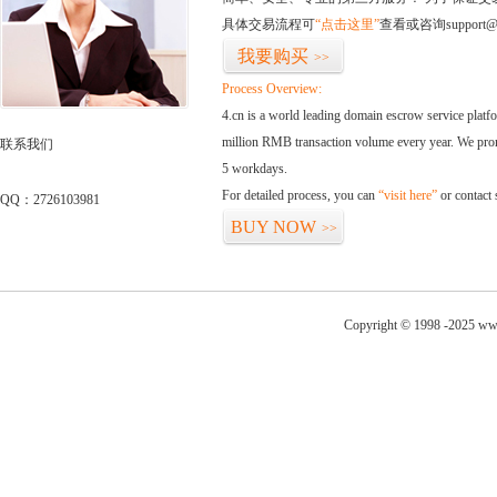
具体交易流程可
“点击这里”
查看或咨询support@
我要购买
>>
Process Overview:
4.cn is a world leading domain escrow service plat
million RMB transaction volume every year. We promi
联系我们
5 workdays.
For detailed process, you can
“visit here”
or contact
QQ：2726103981
BUY NOW
>>
Copyright © 1998 -2025 ww